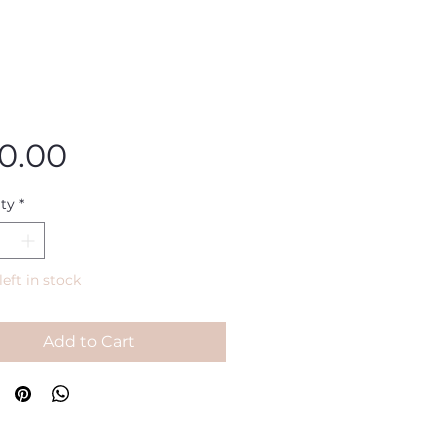
Price
0.00
ty
*
left in stock
Add to Cart