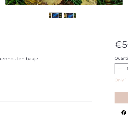
€5
Quanti
rkenhouten bakje.
Only 1 