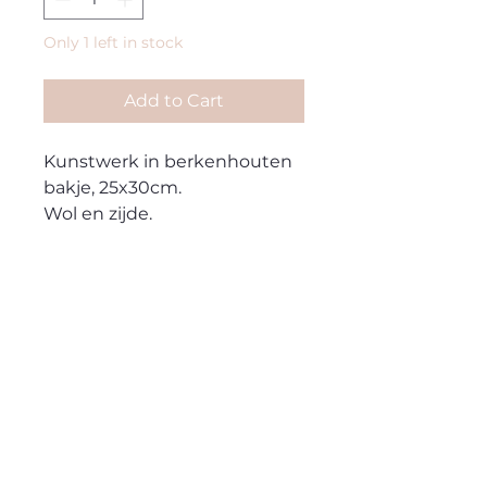
Only 1 left in stock
Add to Cart
Kunstwerk in berkenhouten
bakje, 25x30cm.
Wol en zijde.
lumalanodesign@gmail.com