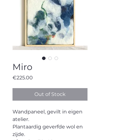
Miro
Price
€225.00
Out of Stock
Wandpaneel, gevilt in eigen
atelier.
Plantaardig geverfde wol en
zijde.